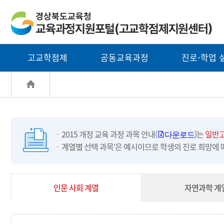
고교학점제
공동교육과정
진로-학업 
2015 개정 교육 과정 과목 안내(
)는
일반고
다운로드
계열별 선택 과목ʼ은 예시이므로 학생의 진로 희망에
인문 사회 계열
자연과학 계