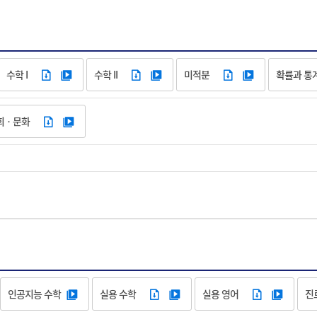
수학 I
수학 II
미적분
확률과 통
회ㆍ문화
인공지능 수학
실용 수학
실용 영어
진