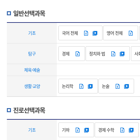
일반선택과목
기초
국어 전체
영어 전체
탐구
경제
정치와 법
사
체육·예술
생활·교양
논리학
논술
진로선택과목
기초
기하
경제 수학