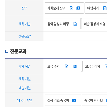
탐구
사회문제 탐구
여행지리
체육·예술
음악 감상과 비평
미술 감상과 비평
생활·교양
전문교과
과학 계열
고급 수학I
고급 물리학
체육 계열
예술 계열
외국어 계열
전공 기초 중국어
중국어 회화 I,II