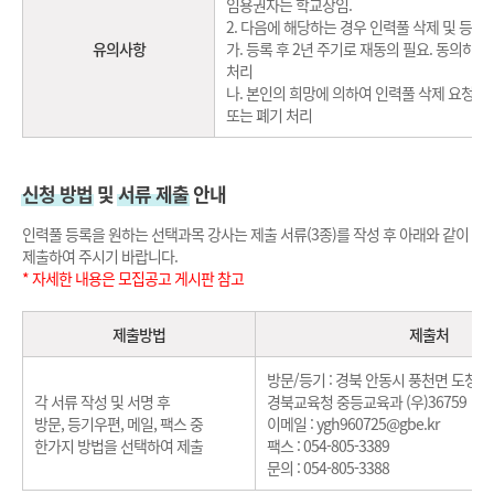
임용권자는 학교장임.
2. 다음에 해당하는 경우 인력풀 삭제 및 등록
유의사항
가. 등록 후 2년 주기로 재동의 필요. 동의하
처리
나. 본인의 희망에 의하여 인력풀 삭제 요청을
또는 폐기 처리
신청 방법
및
서류 제출
안내
인력풀 등록을 원하는 선택과목 강사는 제출 서류(3종)를 작성 후 아래와 같이
제출하여 주시기 바랍니다.
* 자세한 내용은 모집공고 게시판 참고
제출방법
제출처
방문/등기 : 경북 안동시 풍천면 도청대로
각 서류 작성 및 서명 후
경북교육청 중등교육과 (우)36759
방문, 등기우편, 메일, 팩스 중
이메일 : ygh960725@gbe.kr
한가지 방법을 선택하여 제출
팩스 : 054-805-3389
문의 : 054-805-3388