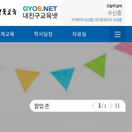
오늘의 날씨
수신중
미세먼지
수신중
| 대기환경지수
수신중
연계교육
학사일정
자료실
1
팝업 존
/
1